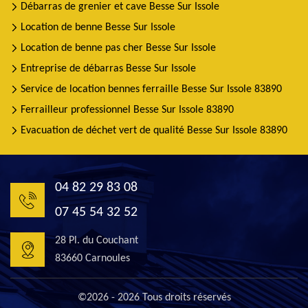
Débarras de grenier et cave Besse Sur Issole
Location de benne Besse Sur Issole
Location de benne pas cher Besse Sur Issole
Entreprise de débarras Besse Sur Issole
Service de location bennes ferraille Besse Sur Issole 83890
Ferrailleur professionnel Besse Sur Issole 83890
Evacuation de déchet vert de qualité Besse Sur Issole 83890
04 82 29 83 08
07 45 54 32 52
28 Pl. du Couchant
83660 Carnoules
©2026 - 2026 Tous droits réservés