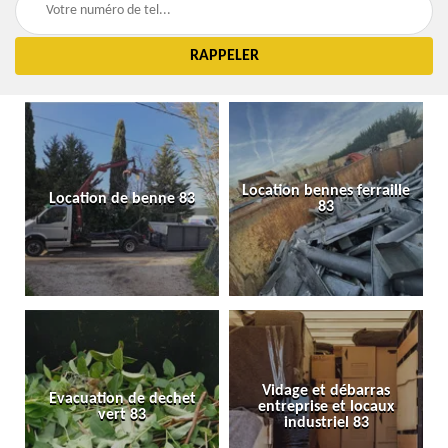
Location bennes ferraille
Location de benne 83
83
Vidage et débarras
Evacuation de dechet
entreprise et locaux
vert 83
industriel 83