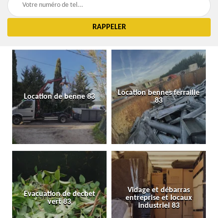
Location bennes ferraille
Location de benne 83
83
Vidage et débarras
Evacuation de dechet
entreprise et locaux
vert 83
industriel 83