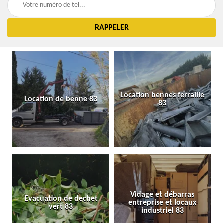
Location bennes ferraille
Location de benne 83
83
Vidage et débarras
Evacuation de dechet
entreprise et locaux
vert 83
industriel 83