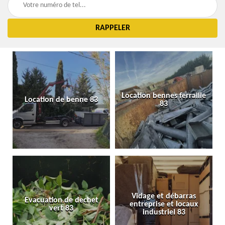
Location bennes ferraille
Location de benne 83
83
Vidage et débarras
Evacuation de dechet
entreprise et locaux
vert 83
industriel 83