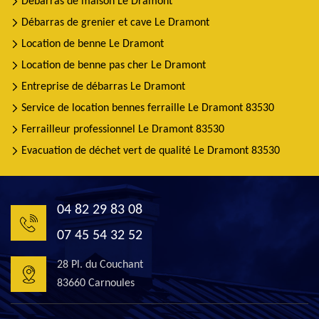
Débarras de maison Le Dramont
Débarras de grenier et cave Le Dramont
Location de benne Le Dramont
Location de benne pas cher Le Dramont
Entreprise de débarras Le Dramont
Service de location bennes ferraille Le Dramont 83530
Ferrailleur professionnel Le Dramont 83530
Evacuation de déchet vert de qualité Le Dramont 83530
04 82 29 83 08
07 45 54 32 52
28 Pl. du Couchant
83660 Carnoules