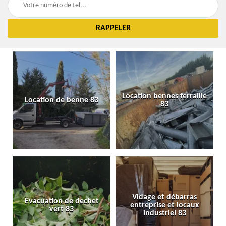
Location bennes ferraille
Location de benne 83
83
Vidage et débarras
Evacuation de dechet
entreprise et locaux
vert 83
industriel 83