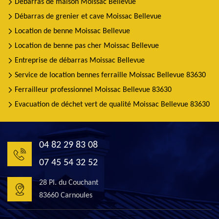
Débarras de maison Moissac Bellevue
Débarras de grenier et cave Moissac Bellevue
Location de benne Moissac Bellevue
Location de benne pas cher Moissac Bellevue
Entreprise de débarras Moissac Bellevue
Service de location bennes ferraille Moissac Bellevue 83630
Ferrailleur professionnel Moissac Bellevue 83630
Evacuation de déchet vert de qualité Moissac Bellevue 83630
04 82 29 83 08
07 45 54 32 52
28 Pl. du Couchant
83660 Carnoules