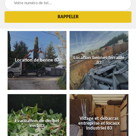
Location bennes ferraille
Location de benne 83
83
Vidage et débarras
Evacuation de dechet
entreprise et locaux
vert 83
industriel 83