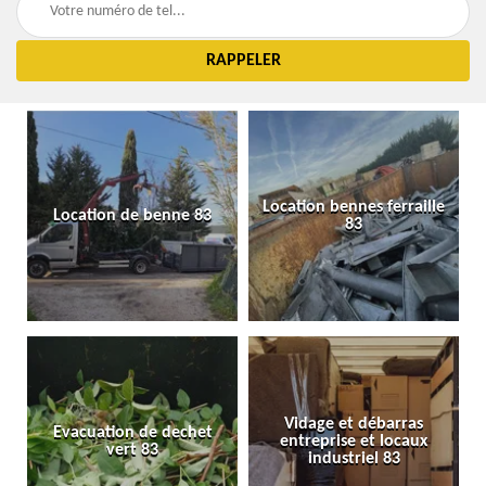
Location bennes ferraille
Location de benne 83
83
Vidage et débarras
Evacuation de dechet
entreprise et locaux
vert 83
industriel 83