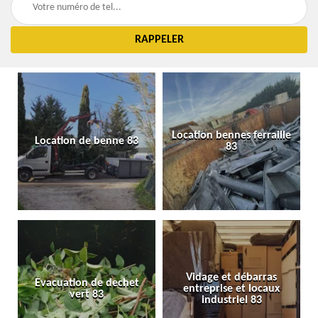
Location bennes ferraille
Location de benne 83
83
Vidage et débarras
Evacuation de dechet
entreprise et locaux
vert 83
industriel 83