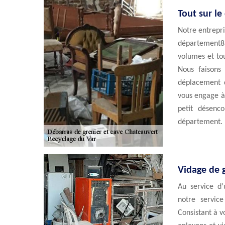
Tout sur le
Notre entrepri
département83
volumes et tou
Nous faisons 
déplacement d
vous engage à 
petit désenc
département.
Vidage de g
Au service d’
notre servic
Consistant à v