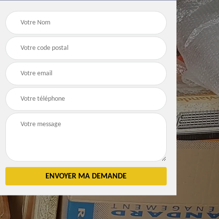
Débarras
Débarras de grenier e
n 83
d'appartement 83
cave 83