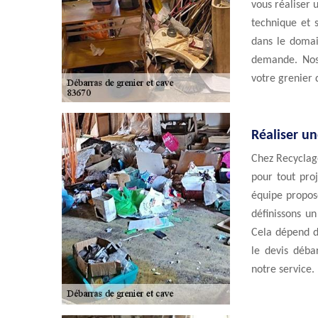
vous réaliser
technique et 
dans le domai
demande. Nos
votre grenier 
Réaliser u
Chez Recyclag
pour tout proj
équipe propos
définissons un
Cela dépend d
le devis déba
notre service.