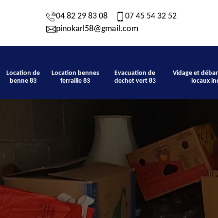
04 82 29 83 08
07 45 54 32 52
pinokarl58@gmail.com
Location de
Location bennes
Evacuation de
Vidage et débar
benne 83
ferraille 83
dechet vert 83
locaux in