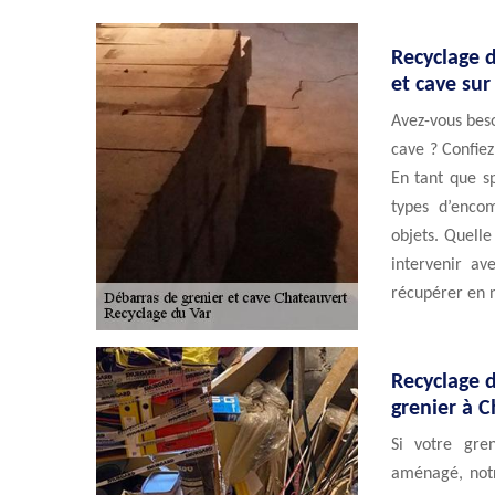
Recyclage d
et cave sur
Avez-vous beso
cave ? Confiez
En tant que sp
types d’encom
objets. Quelle
intervenir av
récupérer en 
Recyclage d
grenier à 
Si votre gre
aménagé, notr