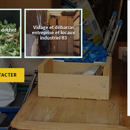
Vidage et débarras
 dechet
entreprise et locaux
Débarras de maiso
industriel 83
TACTER