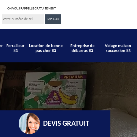
ON VOUS RAPPELLE GRATUITEMENT
er
Ferrailleur
Location de benne
Entreprise de
Vidage maison
83
pas cher 83
débarras 83
succession 83
DEVIS GRATUIT