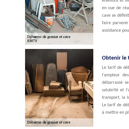
enlevons et v
en vue de réal
cave se défini
faire parveni
assistance pou
Obtenir le 
Le tarif de d
l’ampleur des
débarrassé se
salubrité et l
transport, la 
Le tarif de dé
à mettre en pl