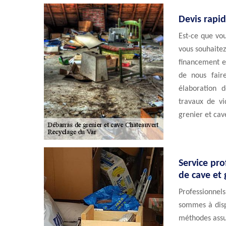
Devis rapid
Est-ce que vou
vous souhaitez
financement et
de nous fair
élaboration 
travaux de vi
grenier et cav
Service pro
de cave et 
Professionne
sommes à disp
méthodes assu