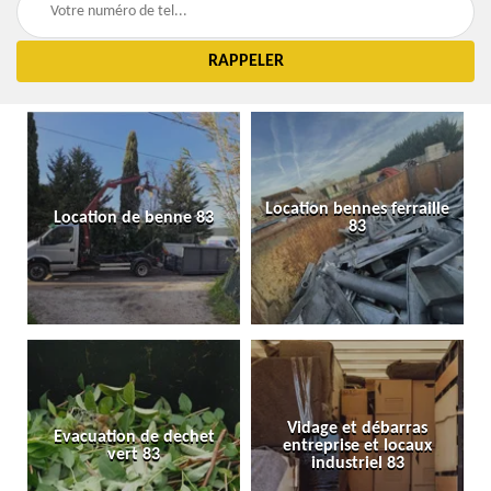
Location bennes ferraille
Location de benne 83
83
Vidage et débarras
Evacuation de dechet
entreprise et locaux
vert 83
industriel 83