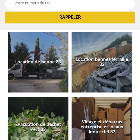
Location bennes ferraille
Location de benne 83
83
Vidage et débarras
Evacuation de dechet
entreprise et locaux
vert 83
industriel 83