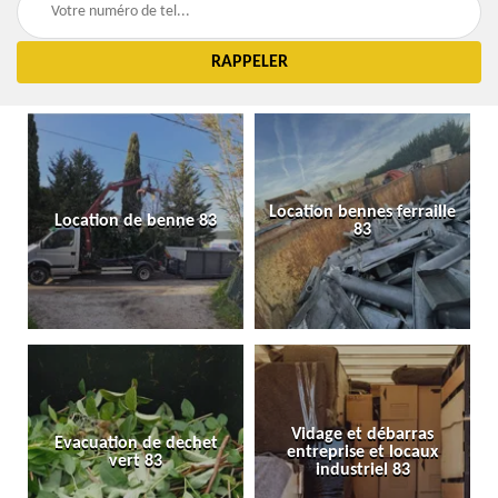
Location bennes ferraille
Location de benne 83
83
Vidage et débarras
Evacuation de dechet
entreprise et locaux
vert 83
industriel 83