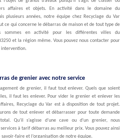
t l’objet de grands travaux puisqu’il s’agit de classer ou
ers affaires et objets. En activité dans le domaine du
is plusieurs années, notre équipe chez Recyclage du Var
ut ce qui concerne le débarras de maison et de tout type de
us sommes en activité pour les différentes villes du
3250 et la région même. Vous pouvez nous contacter pour
 intervention.
ras de grenier avec notre service
gement de grenier, il faut tout enlever. Quels que soient
iles, il faut les enlever. Pour vider le grenier et enlever les
affaires, Recyclage du Var est à disposition de tout projet.
urons de tout enlever et débarrasser pour toute demande
total. Qu’il s’agisse d’une cave ou d’un grenier, nous
services à tarif débarras au meilleur prix. Vous pouvez ainsi
 savoir-faire et l’organisation de notre équipe.