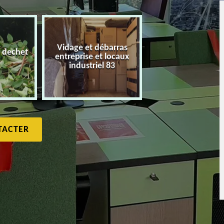
Vidage et débarras
 dechet
entreprise et locaux
Débarras de maiso
industriel 83
TACTER