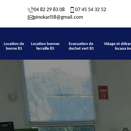
04 82 29 83 08
07 45 54 32 52
pinokarl58@gmail.com
Location de
Location bennes
Evacuation de
Vidage et débar
benne 83
ferraille 83
dechet vert 83
locaux in