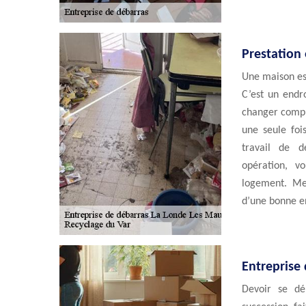
Prestation
Une maison est
C’est un endro
changer compl
une seule fois
travail de d
opération, v
logement. Mer
d’une bonne e
Entreprise
Devoir se dé