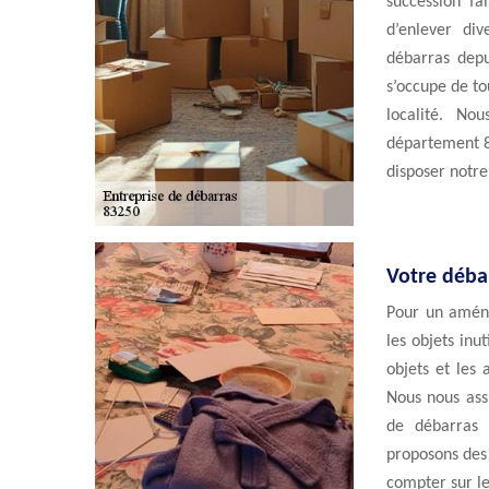
succession fai
d’enlever div
débarras depu
s’occupe de to
localité. No
département 8
disposer notre
Votre débar
Pour un aména
les objets inut
objets et les 
Nous nous ass
de débarras 
proposons des 
compter sur le