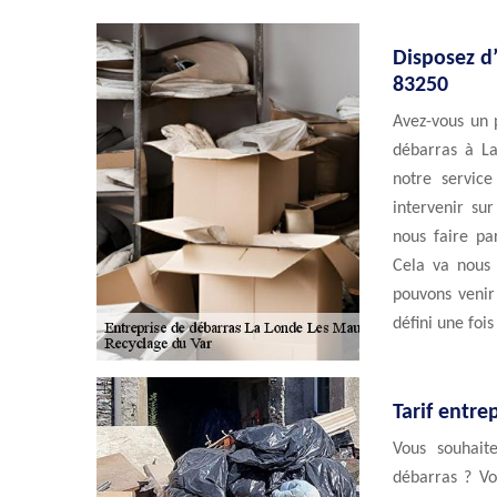
Disposez d
83250
Avez-vous un p
débarras à L
notre servic
intervenir su
nous faire pa
Cela va nous 
pouvons venir 
défini une fois
Tarif entre
Vous souhait
débarras ? Vo