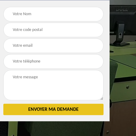
Débarras
Débarras de grenier e
n 83
d'appartement 83
cave 83