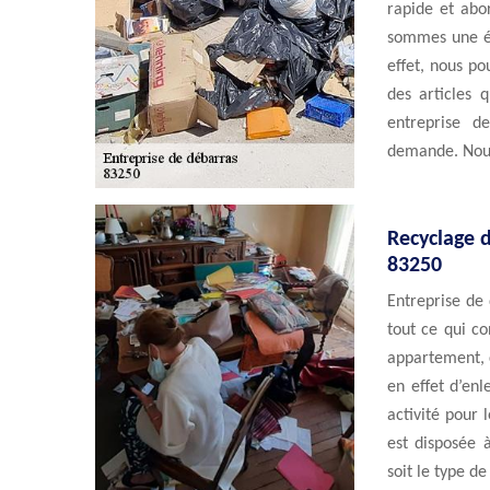
rapide et abo
sommes une éq
effet, nous po
des articles 
entreprise d
demande. Nous 
Recyclage d
83250
Entreprise de
tout ce qui co
appartement, c
en effet d’enl
activité pour 
est disposée 
soit le type d