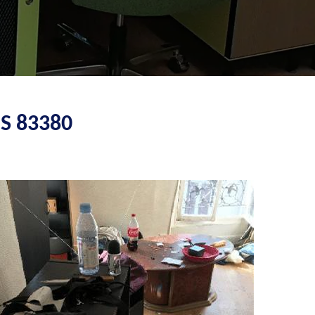
S 83380