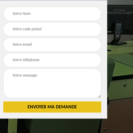
Débarras
Débarras de grenier e
n 83
d'appartement 83
cave 83