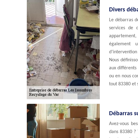
Divers déb
Le débarras d
services de 
appartement, 
également u
d’interventio
Nous définisso
aux différents
ou en nous con
tout 83380 et s
Débarras su
Avez-vous be
dans 83380 ? 