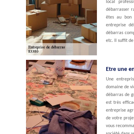
local profes
débarrasser r
êtes au bon 
entreprise d
débarras compl
etc. Il suffit 
Etre une e
Une entrepris
domaine de vid
débarras de gr
est très effi
entreprise agr
de votre proje
vous recomman
société dans 