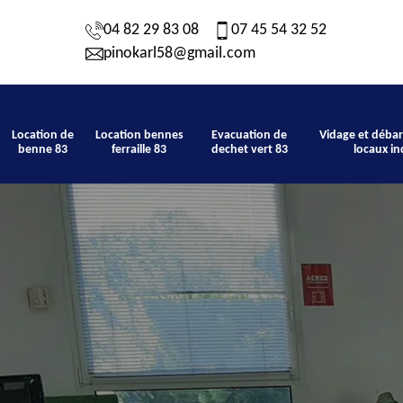
04 82 29 83 08
07 45 54 32 52
pinokarl58@gmail.com
Location de
Location bennes
Evacuation de
Vidage et débar
benne 83
ferraille 83
dechet vert 83
locaux in