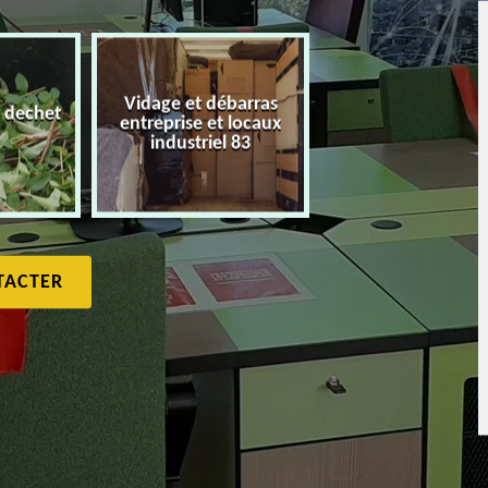
Vidage et débarras
 dechet
entreprise et locaux
Débarras de maiso
industriel 83
TACTER