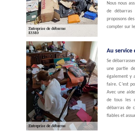
Nous nous ass
de débarras 
proposons des 
compter sur le
Au service
Se débarrasser
une partie de
également y av
faire. C’est p
Avec une aide
de tous les o
débarras de c
fiables et assu