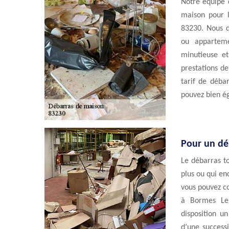
Notre équipe 
maison pour l
83230. Nous d
ou appartem
minutieuse et
prestations de
tarif de déba
pouvez bien ég
Pour un dé
Le débarras to
plus ou qui en
vous pouvez co
à Bormes Le
disposition u
d’une success