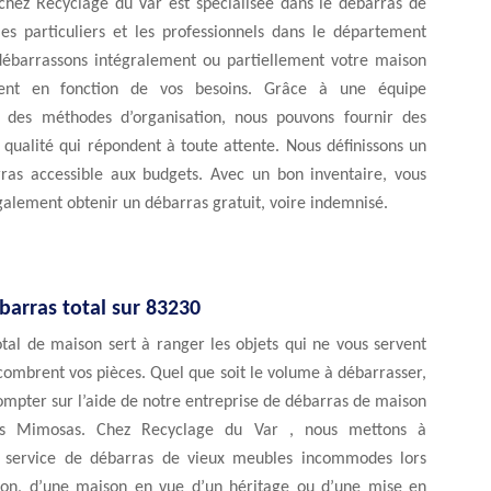
chez Recyclage du Var est spécialisée dans le débarras de
es particuliers et les professionnels dans le département
ébarrassons intégralement ou partiellement votre maison
ent en fonction de vos besoins. Grâce à une équipe
 des méthodes d’organisation, nous pouvons fournir des
 qualité qui répondent à toute attente. Nous définissons un
rras accessible aux budgets. Avec un bon inventaire, vous
alement obtenir un débarras gratuit, voire indemnisé.
barras total sur 83230
tal de maison sert à ranger les objets qui ne vous servent
combrent vos pièces. Quel que soit le volume à débarrasser,
mpter sur l’aide de notre entreprise de débarras de maison
s Mimosas. Chez Recyclage du Var , nous mettons à
n service de débarras de vieux meubles incommodes lors
ion, d’une maison en vue d’un héritage ou d’une mise en