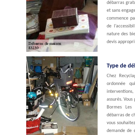
débarras grat
et sans engage
commence par 
de l’accessibi
nature des bie
devis appropri
Type de dé
Chez Recycl
ordonnée qu
intervention
assurés. Vous 
Bormes Les 
débarras de ch
vous souhaitez
demande de de