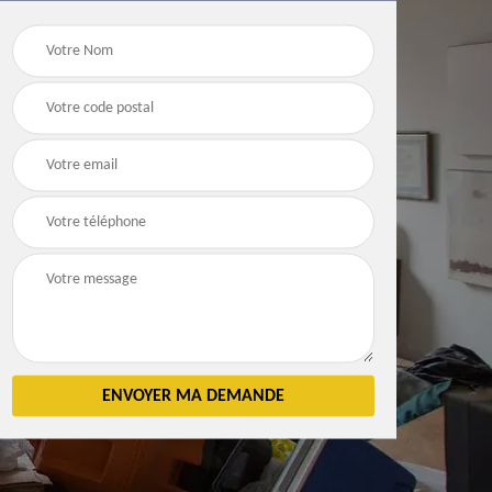
Débarras
Débarras de grenier e
n 83
d'appartement 83
cave 83