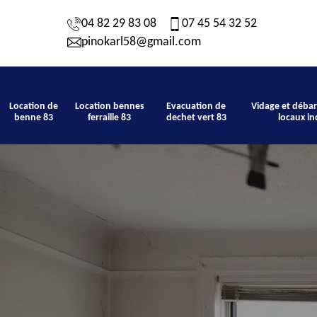
04 82 29 83 08
07 45 54 32 52
pinokarl58@gmail.com
Location de
Location bennes
Evacuation de
Vidage et débar
benne 83
ferraille 83
dechet vert 83
locaux in