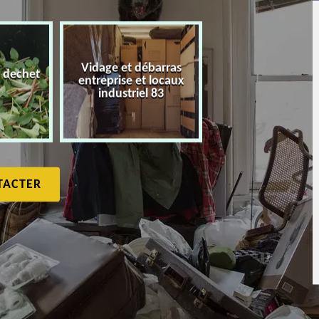
Vidage et débarras
 dechet
entreprise et locaux
Débarras de maiso
industriel 83
TACTER