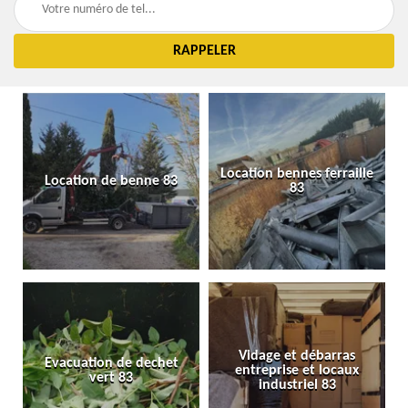
Location bennes ferraille
Location de benne 83
83
Vidage et débarras
Evacuation de dechet
entreprise et locaux
vert 83
industriel 83