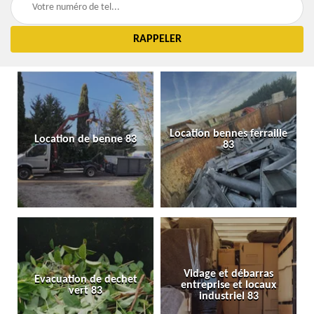
Location bennes ferraille
Location de benne 83
83
Vidage et débarras
Evacuation de dechet
entreprise et locaux
vert 83
industriel 83