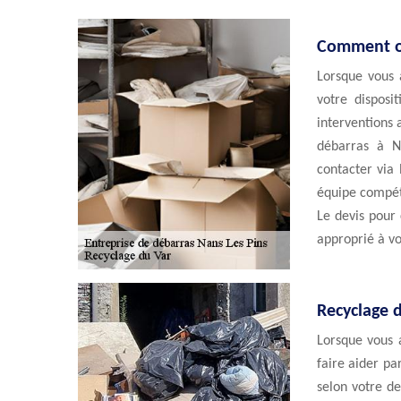
Comment ob
Lorsque vous 
votre disposi
interventions 
débarras à Na
contacter via
équipe compét
Le devis pour 
approprié à vo
Recyclage d
Lorsque vous a
faire aider pa
selon votre d