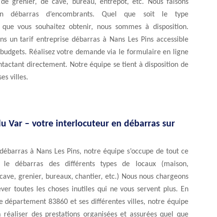
de grenier, de cave, bureau, entrepôt, etc. Nous faisons
n débarras d’encombrants. Quel que soit le type
n que vous souhaitez obtenir, nous sommes à disposition.
ns un tarif entreprise débarras à Nans Les Pins accessible
 budgets. Réalisez votre demande via le formulaire en ligne
tactant directement. Notre équipe se tient à disposition de
es villes.
u Var – votre interlocuteur en débarras sur
débarras à Nans Les Pins, notre équipe s’occupe de tout ce
 le débarras des différents types de locaux (maison,
ave, grenier, bureaux, chantier, etc.) Nous nous chargeons
ever toutes les choses inutiles qui ne vous servent plus. En
le département 83860 et ses différentes villes, notre équipe
à réaliser des prestations organisées et assurées quel que