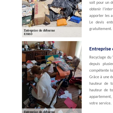
soit pour un d
obtenir l’int
apporter les a
Le devis ent
gratuitement.
Entreprise 
Recyclage du V
depuis plusi
compétente lor
Grâce à une éq
hauteur de to
hauteur de to
appartement, 
votre service.