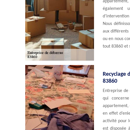
appartement, 
également u
d’interventio
Nous définisso
aux différents
ou en nous con
tout 83860 et s
Recyclage d
83860
Entreprise de 
qui concerne
appartement, c
en effet d’enl
activité pour 
est disposée 