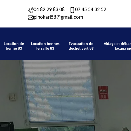
04 82 29 83 08
07 45 54 32 52
pinokarl58@gmail.com
Location de
Location bennes
Evacuation de
Vidage et débar
benne 83
ferraille 83
dechet vert 83
locaux in