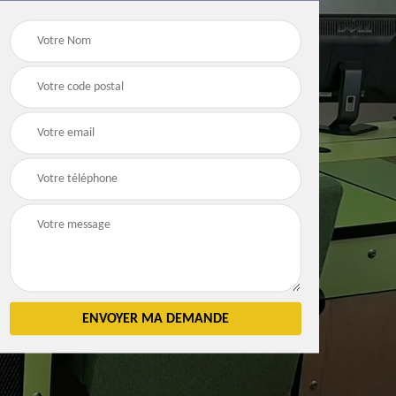
Débarras
Débarras de grenier e
n 83
d'appartement 83
cave 83