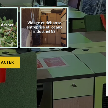
Vidage et débarras
 dechet
entreprise et locaux
Débarras de maiso
industriel 83
TACTER