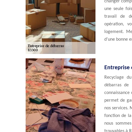
changer compl
une seule fois
travail de d
opération, v
logement. Mer
d’une bonne e
Entreprise 
Recyclage du
débarras de 
connaissance c
permet de gar
nos services. 
fonction de la
nous sommes p
trouvables à R