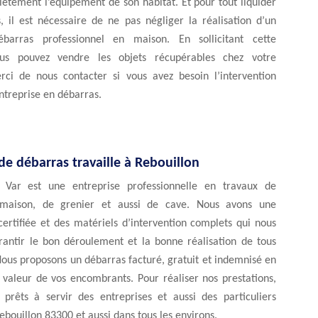
ètement l’équipement de son habitat. Et pour tout liquider
, il est nécessaire de ne pas négliger la réalisation d’un
ébarras professionnel en maison. En sollicitant cette
ous pouvez vendre les objets récupérables chez votre
ci de nous contacter si vous avez besoin l’intervention
ntreprise en débarras.
de débarras travaille à Rebouillon
 Var est une entreprise professionnelle en travaux de
maison, de grenier et aussi de cave. Nous avons une
ertifiée et des matériels d’intervention complets qui nous
antir le bon déroulement et la bonne réalisation de tous
Nous proposons un débarras facturé, gratuit et indemnisé en
 valeur de vos encombrants. Pour réaliser nos prestations,
rêts à servir des entreprises et aussi des particuliers
ebouillon 83300 et aussi dans tous les environs.