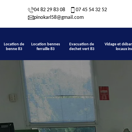
04 82 29 83 08
07 45 54 32 52
pinokarl58@gmail.com
Location de
Location bennes
Evacuation de
Vidage et débar
benne 83
ferraille 83
dechet vert 83
locaux in