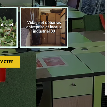
Vidage et débarras
 dechet
entreprise et locaux
Débarras de maiso
industriel 83
TACTER