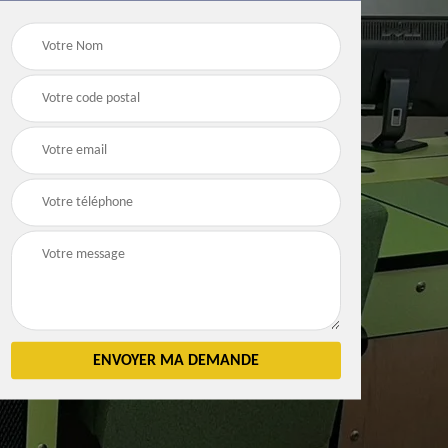
Débarras
Débarras de grenier e
n 83
d'appartement 83
cave 83