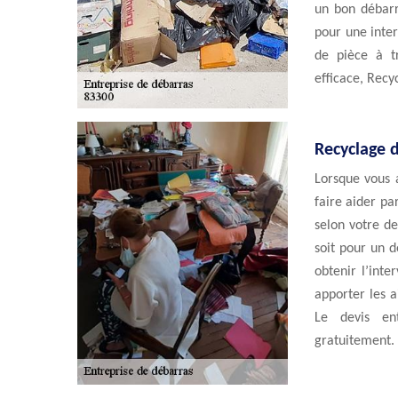
un bon débarr
pour une inte
de pièce à tr
efficace, Recy
Recyclage d
Lorsque vous a
faire aider pa
selon votre d
soit pour un d
obtenir l’int
apporter les a
Le devis en
gratuitement.