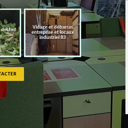
Vidage et débarras
 dechet
entreprise et locaux
Débarras de maiso
industriel 83
TACTER