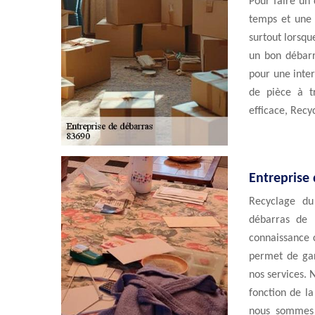
Pour faire un
temps et une b
surtout lorsque
un bon débarr
pour une inte
de pièce à tr
efficace, Recy
Entreprise 
Recyclage du
débarras de 
connaissance c
permet de gar
nos services. 
fonction de la
nous sommes p