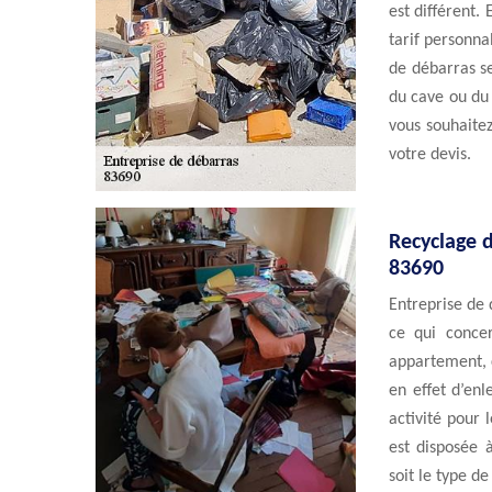
est différent.
tarif personna
de débarras se
du cave ou du g
vous souhaitez
votre devis.
Recyclage d
83690
Entreprise de 
ce qui concer
appartement, c
en effet d’enl
activité pour 
est disposée 
soit le type d