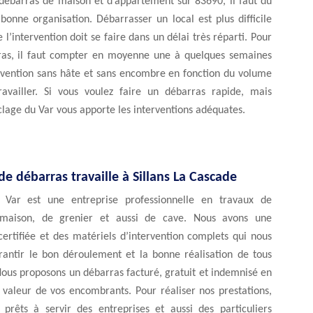
 débarras de maison et d’appartement sur 83690, il faut du
onne organisation. Débarrasser un local est plus difficile
 l’intervention doit se faire dans un délai très réparti. Pour
as, il faut compter en moyenne une à quelques semaines
rvention sans hâte et sans encombre en fonction du volume
availler. Si vous voulez faire un débarras rapide, mais
clage du Var vous apporte les interventions adéquates.
de débarras travaille à Sillans La Cascade
 Var est une entreprise professionnelle en travaux de
maison, de grenier et aussi de cave. Nous avons une
ertifiée et des matériels d’intervention complets qui nous
antir le bon déroulement et la bonne réalisation de tous
Nous proposons un débarras facturé, gratuit et indemnisé en
 valeur de vos encombrants. Pour réaliser nos prestations,
rêts à servir des entreprises et aussi des particuliers