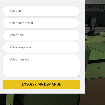
Débarras
Débarras de grenier e
n 83
d'appartement 83
cave 83