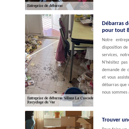
Débarras d
pour tout 
Notre entrep
disposition de
services, notr
N'hésitez pa
demande de de
et vous assist
débarras que v
nous sommes à 
Trouver une