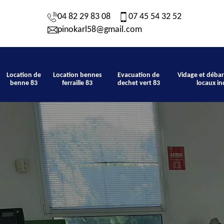
04 82 29 83 08
07 45 54 32 52
pinokarl58@gmail.com
Location de
Location bennes
Evacuation de
Vidage et débar
benne 83
ferraille 83
dechet vert 83
locaux in