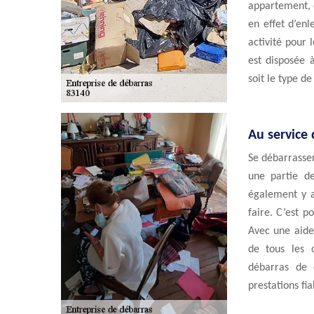
appartement, c
en effet d’enl
activité pour 
est disposée 
soit le type d
Au service
Se débarrasser
une partie de
également y av
faire. C’est p
Avec une aide
de tous les o
débarras de 
prestations fia