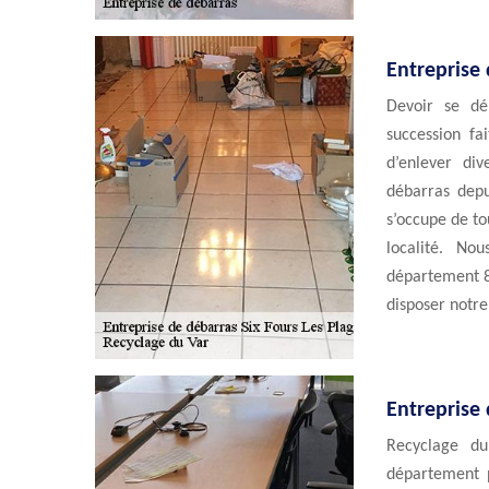
Entreprise 
Devoir se dé
succession fai
d’enlever div
débarras depu
s’occupe de to
localité. No
département 8
disposer notre
Entreprise 
Recyclage du
département p