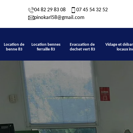
04 82 29 83 08
07 45 54 32 52
pinokarl58@gmail.com
Location de
Location bennes
Evacuation de
Vidage et débar
benne 83
ferraille 83
dechet vert 83
locaux in