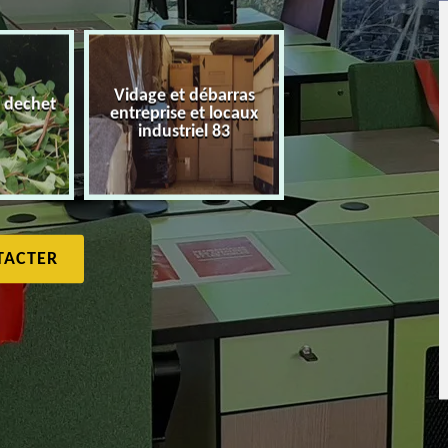
Vidage et débarras
 dechet
entreprise et locaux
Débarras de maiso
industriel 83
TACTER