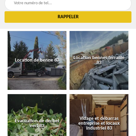
Location bennes ferraille
Location de benne 83
83
Vidage et débarras
Evacuation de dechet
entreprise et locaux
vert 83
industriel 83