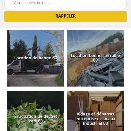
Location bennes ferraille
Location de benne 83
83
Vidage et débarras
Evacuation de dechet
entreprise et locaux
vert 83
industriel 83