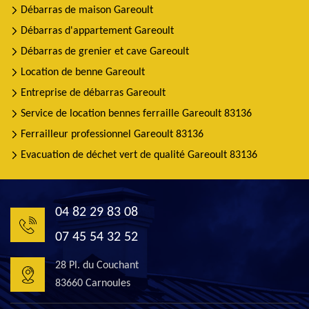
Débarras de maison Gareoult
Débarras d'appartement Gareoult
Débarras de grenier et cave Gareoult
Location de benne Gareoult
Entreprise de débarras Gareoult
Service de location bennes ferraille Gareoult 83136
Ferrailleur professionnel Gareoult 83136
Evacuation de déchet vert de qualité Gareoult 83136
04 82 29 83 08
07 45 54 32 52
28 Pl. du Couchant
83660 Carnoules