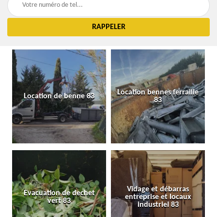
Location bennes ferraille
Location de benne 83
83
Vidage et débarras
Evacuation de dechet
entreprise et locaux
vert 83
industriel 83