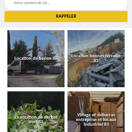
Location bennes ferraille
Location de benne 83
83
Vidage et débarras
Evacuation de dechet
entreprise et locaux
vert 83
industriel 83