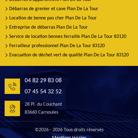
Débarras de grenier et cave Plan De La Tour
Location de benne pas cher Plan De La Tour
Entreprise de débarras Plan De La Tour
Service de location bennes ferraille Plan De La Tour 83120
Ferrailleur professionnel Plan De La Tour 83120
Evacuation de déchet vert de qualité Plan De La Tour 83120
04 82 29 83 08
07 45 54 32 52
28 Pl. du Couchant
83660 Carnoules
©2026 - 2026 Tous droits réservés