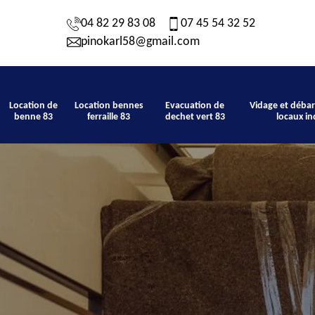
04 82 29 83 08
07 45 54 32 52
pinokarl58@gmail.com
Location de
Location bennes
Evacuation de
Vidage et débar
benne 83
ferraille 83
dechet vert 83
locaux in