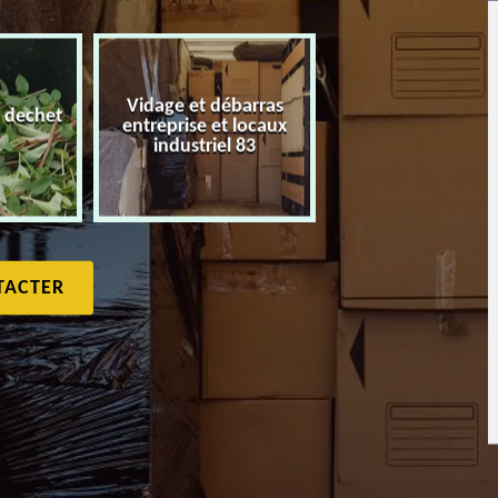
Vidage et débarras
 dechet
entreprise et locaux
Débarras de maiso
industriel 83
TACTER