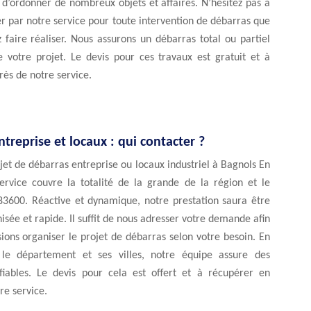
it d’ordonner de nombreux objets et affaires. N’hésitez pas à
er par notre service pour toute intervention de débarras que
 faire réaliser. Nous assurons un débarras total ou partiel
e votre projet. Le devis pour ces travaux est gratuit et à
ès de notre service.
treprise et locaux : qui contacter ?
jet de débarras entreprise ou locaux industriel à Bagnols En
service couvre la totalité de la grande de la région et le
3600. Réactive et dynamique, notre prestation saura être
nisée et rapide. Il suffit de nous adresser votre demande afin
ions organiser le projet de débarras selon votre besoin. En
 le département et ses villes, notre équipe assure des
 fiables. Le devis pour cela est offert et à récupérer en
re service.