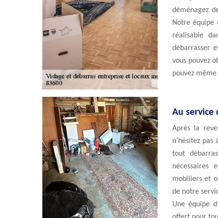
déménagez de 
Notre équipe 
réalisable d
débarrasser et
vous pouvez ob
pouvez même o
Au service 
Après la reve
n’hésitez pas 
tout débarra
nécessaires e
mobiliers et 
de notre servi
Une équipe d’
offert pour t