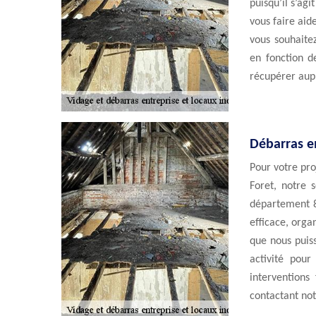
puisqu’il s’ag
vous faire aid
vous souhaitez
en fonction d
récupérer aupr
Débarras en
Pour votre pro
Foret, notre 
département 8
efficace, orga
que nous puiss
activité pour
interventions
contactant not