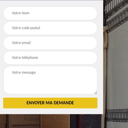
Débarras
Débarras de grenier e
n 83
d'appartement 83
cave 83