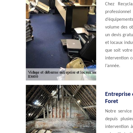
Chez Recycl
professionn
d’équipements
volume des ob
un devis gratu
et locaux indu
que soit votr
intervention 
l’année.
Entreprise 
Foret
Notre service
depuis plusi
intervention 