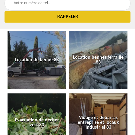
Location bennes ferraille
Location de benne 83
83
Vidage et débarras
Evacuation de dechet
entreprise et locaux
vert 83
industriel 83