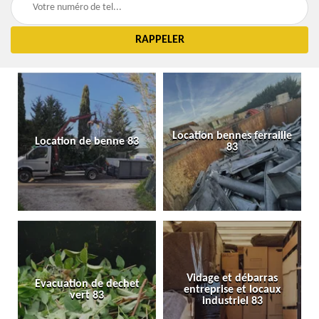
Location bennes ferraille
Location de benne 83
83
Vidage et débarras
Evacuation de dechet
entreprise et locaux
vert 83
industriel 83