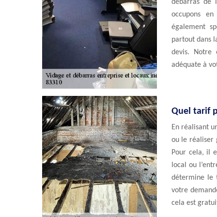
débarras de l
occupons en 
également spé
partout dans l
devis. Notre 
adéquate à vo
Quel tarif 
En réalisant u
ou le réaliser
Pour cela, il
local ou l’ent
détermine le t
votre demande
cela est gratu