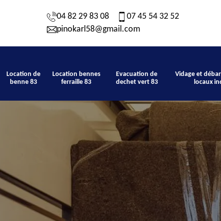
04 82 29 83 08
07 45 54 32 52
pinokarl58@gmail.com
Location de
Location bennes
Evacuation de
Vidage et débar
benne 83
ferraille 83
dechet vert 83
locaux in