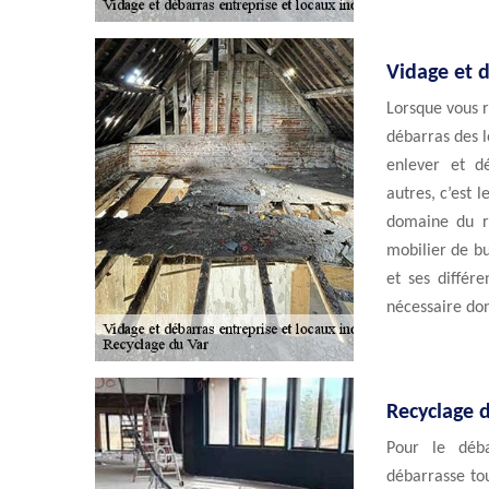
Vidage et 
Lorsque vous 
débarras des l
enlever et d
autres, c’est 
domaine du r
mobilier de b
et ses différe
nécessaire don
Recyclage 
Pour le déba
débarrasse tou