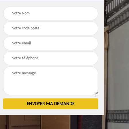
Débarras
Débarras de grenier e
n 83
d'appartement 83
cave 83