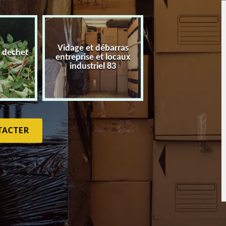
Vidage et débarras
 dechet
entreprise et locaux
Débarras de maiso
industriel 83
TACTER