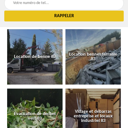
Location bennes ferraille
Location de benne 83
83
Vidage et débarras
Evacuation de dechet
entreprise et locaux
vert 83
industriel 83