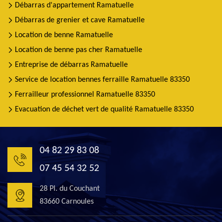
Débarras d'appartement Ramatuelle
Débarras de grenier et cave Ramatuelle
Location de benne Ramatuelle
Location de benne pas cher Ramatuelle
Entreprise de débarras Ramatuelle
Service de location bennes ferraille Ramatuelle 83350
Ferrailleur professionnel Ramatuelle 83350
Evacuation de déchet vert de qualité Ramatuelle 83350
04 82 29 83 08
07 45 54 32 52
28 Pl. du Couchant
83660 Carnoules