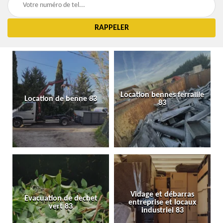
Location bennes ferraille
Location de benne 83
83
Vidage et débarras
Evacuation de dechet
entreprise et locaux
vert 83
industriel 83