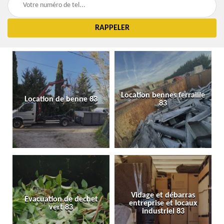
Location bennes ferraille
Location de benne 83
83
Vidage et débarras
Evacuation de dechet
entreprise et locaux
vert 83
industriel 83