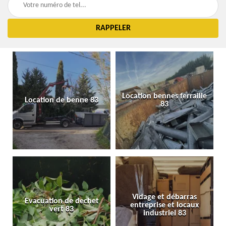
Location bennes ferraille
Location de benne 83
83
Vidage et débarras
Evacuation de dechet
entreprise et locaux
vert 83
industriel 83