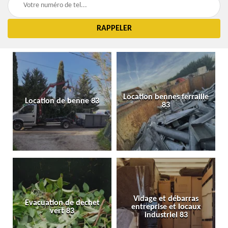
Location bennes ferraille
Location de benne 83
83
Vidage et débarras
Evacuation de dechet
entreprise et locaux
vert 83
industriel 83