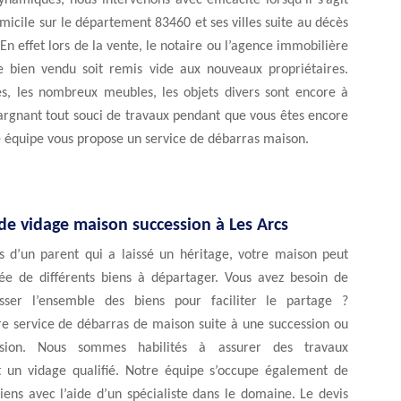
ynamiques, nous intervenons avec efficacité lorsqu’il s’agit
micile sur le département 83460 et ses villes suite au décès
 En effet lors de la vente, le notaire ou l’agence immobilière
e bien vendu soit remis vide aux nouveaux propriétaires.
s, les nombreux meubles, les objets divers sont encore à
argnant tout souci de travaux pendant que vous êtes encore
e équipe vous propose un service de débarras maison.
de vidage maison succession à Les Arcs
s d’un parent qui a laissé un héritage, votre maison peut
e de différents biens à départager. Vous avez besoin de
asser l’ensemble des biens pour faciliter le partage ?
re service de débarras de maison suite à une succession ou
ssion. Nous sommes habilités à assurer des travaux
 un vidage qualifié. Notre équipe s’occupe également de
biens avec l’aide d’un spécialiste dans le domaine. Le devis