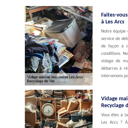
Faites-vous
à Les Arcs
Notre équipe 
service de déb
de façon à c
conditions. N
vidage de ma
débarras à ré
intervenons po
Vidage mai
Recyclage 
Vous êtes à l
Les Arcs ? À