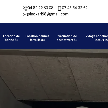
04 82 29 83 08
07 45 54 32 52
pinokarl58@gmail.com
Location de
Location bennes
Evacuation de
Vidage et débar
benne 83
ferraille 83
dechet vert 83
locaux in