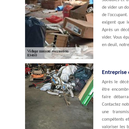
Sociables et d
de vider un do
de l’occupant.
exigent que l
Après un décè
vider. Vous ép
en deuil, notr
Entreprise 
Après le décè
être encombré
faire débarr
Contactez not
une transmi
compétents et
valoriser les 