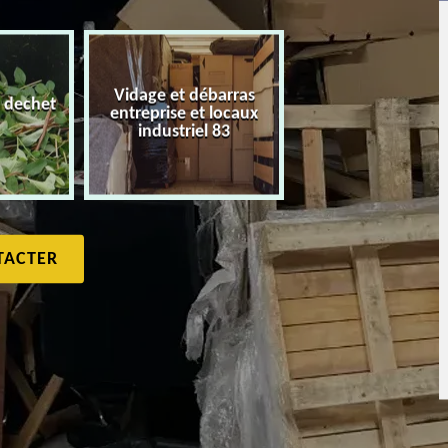
Vidage et débarras
 dechet
entreprise et locaux
Débarras de maiso
industriel 83
TACTER