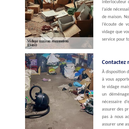
interlocuteur 
l’aide nécessa
de maison. No
l’écoute de v
vidage que vou
service pour 
Contactez n
À disposition 
à vous apporte
le vidage mai
un déménagem
nécessaire d’
assurer des pr
pas à nous ad
assurer une as