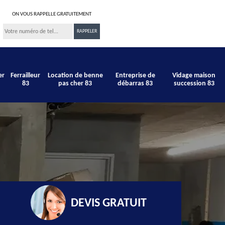
ON VOUS RAPPELLE GRATUITEMENT
er
Ferrailleur
Location de benne
Entreprise de
Vidage maison
83
pas cher 83
débarras 83
succession 83
DEVIS GRATUIT