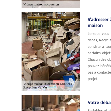
S’adresser 
maison
Lorsque vous 
décès, Recycl
consiste à to
certains objet
Chacun des obj
pouvez bénéfi
pas à contacte
projet.
Votre débar