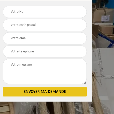
Débarras
Débarras de grenier e
n 83
d'appartement 83
cave 83