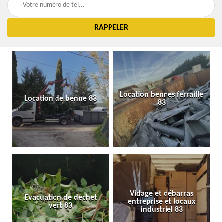
Location bennes ferraille
Location de benne 83
83
Vidage et débarras
Evacuation de dechet
entreprise et locaux
vert 83
industriel 83