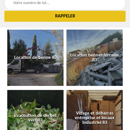
Location bennes ferraille
Location de benne 83
83
Vidage et débarras
Evacuation de dechet
entreprise et locaux
vert 83
industriel 83