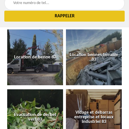
Location bennes ferraille
Location de benne 83
83
Vidage et débarras
Evacuation de dechet
entreprise et locaux
vert 83
industriel 83