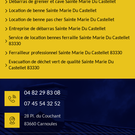
Débarras de grenier et cave Sainte Marie Du Castellet
Location de benne Sainte Marie Du Castellet
Location de benne pas cher Sainte Marie Du Castellet
Entreprise de débarras Sainte Marie Du Castellet
Service de location bennes ferraille Sainte Marie Du Castellet
83330
Ferrailleur professionnel Sainte Marie Du Castellet 83330
Evacuation de déchet vert de qualité Sainte Marie Du
Castellet 83330
04 82 29 83 08
07 45 54 32 52
28 Pl. du Couchant
83660 Carnoules