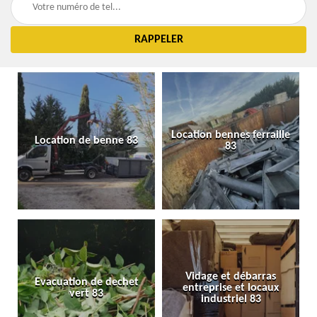
Location bennes ferraille
Location de benne 83
83
Vidage et débarras
Evacuation de dechet
entreprise et locaux
vert 83
industriel 83