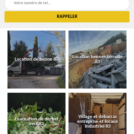
Location bennes ferraille
Location de benne 83
83
Vidage et débarras
Evacuation de dechet
entreprise et locaux
vert 83
industriel 83