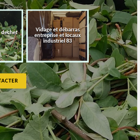
Vidage et débarras
 dechet
entreprise et locaux
Débarras de maiso
industriel 83
TACTER