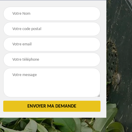
Débarras
Débarras de grenier e
n 83
d'appartement 83
cave 83