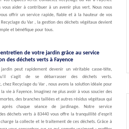
ser vos espaces verts. Contactez Recyclage du Var à Fayence
s vous aider à contribuer à un avenir plus vert. Nous nous
us offrir un service rapide, fiable et à la hauteur de vos
 Recyclage du Var , la gestion des déchets végétaux devient
imple et bénéfique pour tous.
l'entretien de votre jardin grâce au service
on des déchets verts à Fayence
 jardin peut rapidement devenir un véritable casse-tête,
squ'il s'agit de se débarrasser des déchets verts.
chez Recyclage du Var , nous avons la solution idéale pour
r la vie à Fayence. Imaginez ne plus avoir à vous soucier des
s mortes, des branches taillées et autres résidus végétaux qui
t après chaque séance de jardinage. Notre service
des déchets verts à 83440 vous offre la tranquillité d'esprit
charge la collecte et le traitement de ces déchets. Grâce à