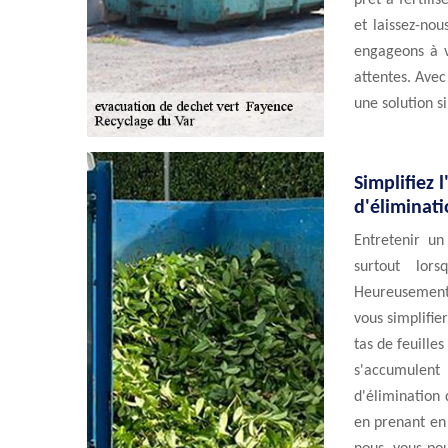
prêt à fertili
et laissez-nou
engageons à vo
attentes. Avec
une solution s
Simplifiez 
d'éliminati
Entretenir un
surtout lor
Heureusement, 
vous simplifie
tas de feuille
s'accumulen
d'élimination 
en prenant en 