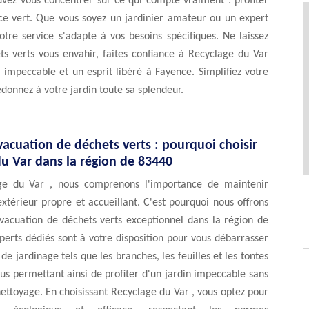
uvez vous concentrer sur ce qui compte vraiment : profiter
ce vert. Que vous soyez un jardinier amateur ou un expert
otre service s'adapte à vos besoins spécifiques. Ne laissez
ts verts vous envahir, faites confiance à Recyclage du Var
 impeccable et un esprit libéré à Fayence. Simplifiez votre
edonnez à votre jardin toute sa splendeur.
vacuation de déchets verts : pourquoi choisir
du Var dans la région de 83440
ge du Var , nous comprenons l'importance de maintenir
xtérieur propre et accueillant. C'est pourquoi nous offrons
évacuation de déchets verts exceptionnel dans la région de
erts dédiés sont à votre disposition pour vous débarrasser
de jardinage tels que les branches, les feuilles et les tontes
us permettant ainsi de profiter d'un jardin impeccable sans
nettoyage. En choisissant Recyclage du Var , vous optez pour