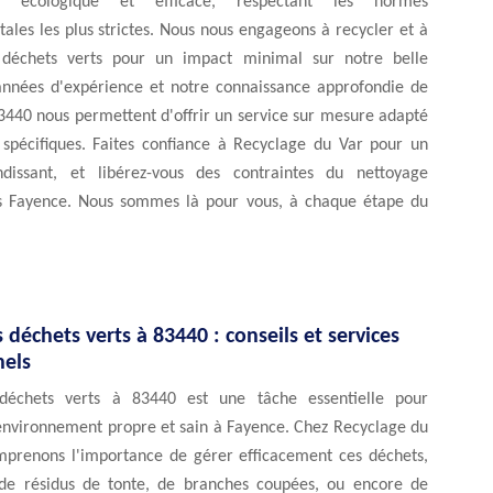
n écologique et efficace, respectant les normes
les les plus strictes. Nous nous engageons à recycler et à
s déchets verts pour un impact minimal sur notre belle
années d'expérience et notre connaissance approfondie de
3440 nous permettent d'offrir un service sur mesure adapté
 spécifiques. Faites confiance à Recyclage du Var pour un
ndissant, et libérez-vous des contraintes du nettoyage
s Fayence. Nous sommes là pour vous, à chaque étape du
s déchets verts à 83440 : conseils et services
nels
 déchets verts à 83440 est une tâche essentielle pour
environnement propre et sain à Fayence. Chez Recyclage du
mprenons l'importance de gérer efficacement ces déchets,
e de résidus de tonte, de branches coupées, ou encore de