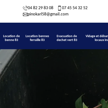
04 82 29 83 08
07 45 54 32 52
pinokarl58@gmail.com
Location de
Location bennes
Evacuation de
Vidage et débar
benne 83
ferraille 83
dechet vert 83
locaux in