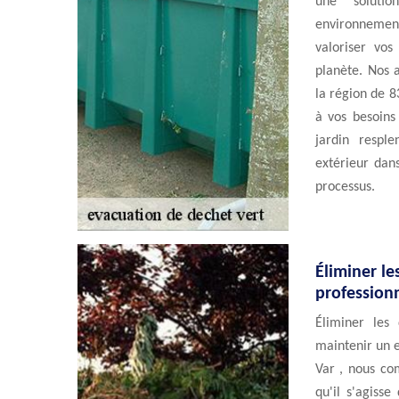
une solutio
environnementa
valoriser vo
planète. Nos 
la région de 8
à vos besoins
jardin resple
extérieur dan
processus.
Éliminer le
profession
Éliminer les
maintenir un 
Var , nous co
qu'il s'agiss