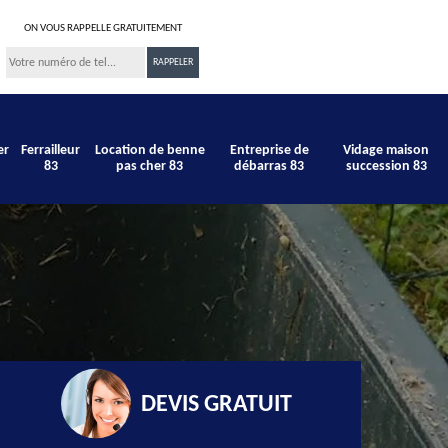
ON VOUS RAPPELLE GRATUITEMENT
er
Ferrailleur
Location de benne
Entreprise de
Vidage maison
83
pas cher 83
débarras 83
succession 83
DEVIS GRATUIT