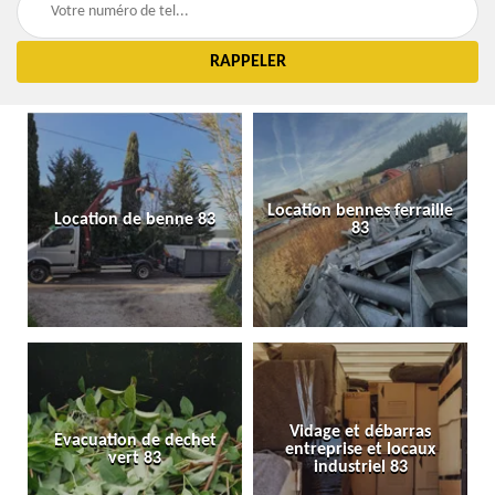
Location bennes ferraille
Location de benne 83
83
Vidage et débarras
Evacuation de dechet
entreprise et locaux
vert 83
industriel 83