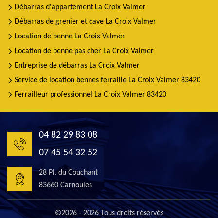
Débarras d'appartement La Croix Valmer
Débarras de grenier et cave La Croix Valmer
Location de benne La Croix Valmer
Location de benne pas cher La Croix Valmer
Entreprise de débarras La Croix Valmer
Service de location bennes ferraille La Croix Valmer 83420
Ferrailleur professionnel La Croix Valmer 83420
04 82 29 83 08
07 45 54 32 52
28 Pl. du Couchant
83660 Carnoules
©2026 - 2026 Tous droits réservés