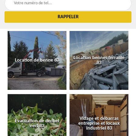
Location bennes ferraille
Location de benne 83
83
Vidage et débarras
Evacuation de dechet
entreprise et locaux
vert 83
industriel 83