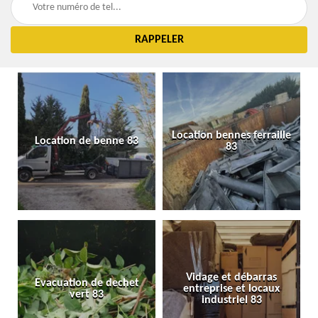
Location bennes ferraille
Location de benne 83
83
Vidage et débarras
Evacuation de dechet
entreprise et locaux
vert 83
industriel 83