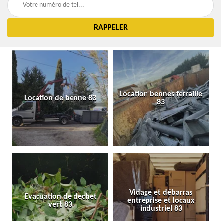
Location bennes ferraille
Location de benne 83
83
Vidage et débarras
Evacuation de dechet
entreprise et locaux
vert 83
industriel 83