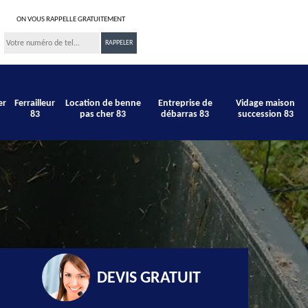
ON VOUS RAPPELLE GRATUITEMENT
er
Ferrailleur
Location de benne
Entreprise de
Vidage maison
83
pas cher 83
débarras 83
succession 83
DEVIS GRATUIT