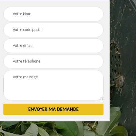
Débarras
Débarras de grenier e
n 83
d'appartement 83
cave 83