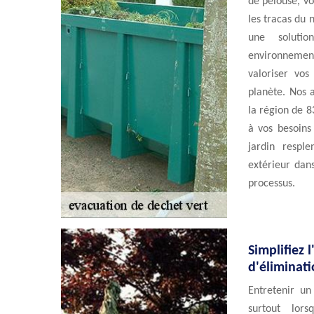
de pelouse, vo
les tracas du 
une solutio
environnementa
valoriser vo
planète. Nos 
la région de 8
à vos besoins
jardin resple
extérieur dan
processus.
Simplifiez 
d'éliminati
Entretenir un
surtout lor