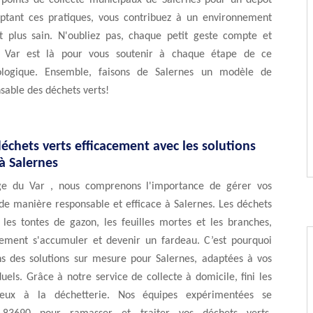
 points de collecte municipaux de Salernes pour un dépôt
optant ces pratiques, vous contribuez à un environnement
t plus sain. N'oubliez pas, chaque petit geste compte et
 Var est là pour vous soutenir à chaque étape de ce
ologique. Ensemble, faisons de Salernes un modèle de
sable des déchets verts!
échets verts efficacement avec les solutions
à Salernes
ge du Var , nous comprenons l'importance de gérer vos
de manière responsable et efficace à Salernes. Les déchets
les tontes de gazon, les feuilles mortes et les branches,
ement s'accumuler et devenir un fardeau. C’est pourquoi
s des solutions sur mesure pour Salernes, adaptées à vos
duels. Grâce à notre service de collecte à domicile, fini les
idieux à la déchetterie. Nos équipes expérimentées se