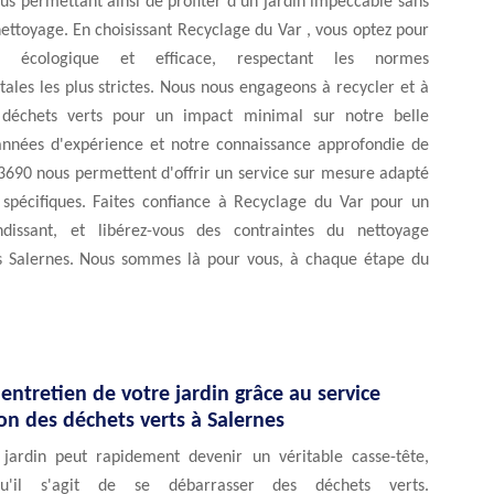
us permettant ainsi de profiter d'un jardin impeccable sans
nettoyage. En choisissant Recyclage du Var , vous optez pour
n écologique et efficace, respectant les normes
les les plus strictes. Nous nous engageons à recycler et à
s déchets verts pour un impact minimal sur notre belle
années d'expérience et notre connaissance approfondie de
3690 nous permettent d'offrir un service sur mesure adapté
 spécifiques. Faites confiance à Recyclage du Var pour un
ndissant, et libérez-vous des contraintes du nettoyage
s Salernes. Nous sommes là pour vous, à chaque étape du
l'entretien de votre jardin grâce au service
on des déchets verts à Salernes
 jardin peut rapidement devenir un véritable casse-tête,
squ'il s'agit de se débarrasser des déchets verts.