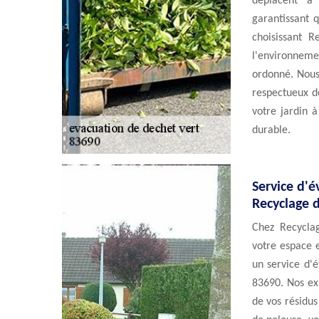
déplacent à
garantissant q
choisissant R
l'environnem
ordonné. Nous
respectueux d
votre jardin à
durable.
Service d'é
Recyclage 
Chez Recycla
votre espace e
un service d'
83690. Nos exp
de vos résidus 