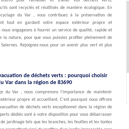
 83690 pour ramasser et traiter vos déchets verts,
u'ils sont recyclés et réutilisés de manière écologique. En
ecyclage du Var , vous contribuez à la préservation de
ent tout en gardant votre espace extérieur propre et
 nous engageons à fournir un service de qualité, rapide et
e la nature, pour que vous puissiez profiter pleinement de
 Salernes. Rejoignez-nous pour un avenir plus vert et plus
vacuation de déchets verts : pourquoi choisir
du Var dans la région de 83690
ge du Var , nous comprenons l'importance de maintenir
xtérieur propre et accueillant. C'est pourquoi nous offrons
évacuation de déchets verts exceptionnel dans la région de
erts dédiés sont à votre disposition pour vous débarrasser
de jardinage tels que les branches, les feuilles et les tontes