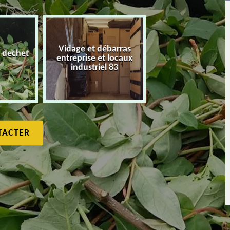
Vidage et débarras
 dechet
entreprise et locaux
Débarras de maiso
industriel 83
TACTER