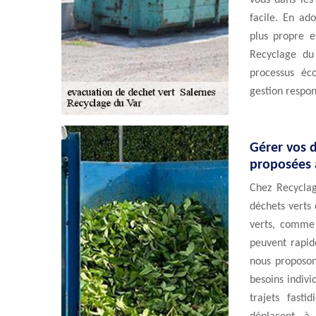
vous dans les
facile. En ad
plus propre e
Recyclage du
processus éc
gestion respon
Gérer vos d
proposées 
Chez Recycla
déchets verts 
verts, comme 
peuvent rapid
nous proposon
besoins indivi
trajets fast