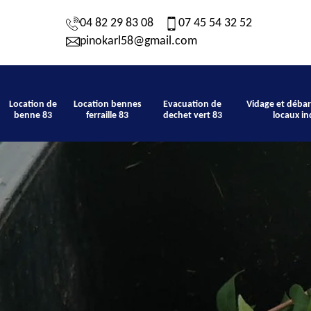
04 82 29 83 08
07 45 54 32 52
pinokarl58@gmail.com
Location de
Location bennes
Evacuation de
Vidage et débar
benne 83
ferraille 83
dechet vert 83
locaux in