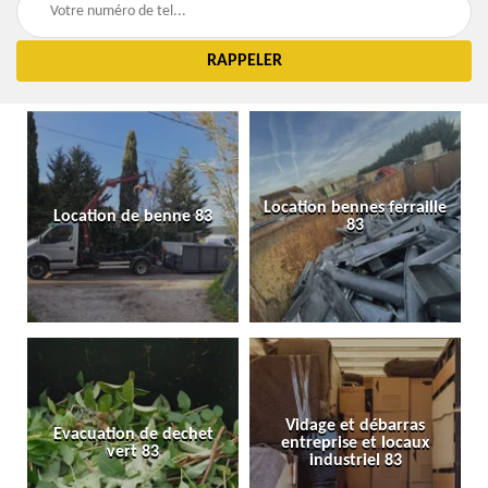
Location bennes ferraille
Location de benne 83
83
Vidage et débarras
Evacuation de dechet
entreprise et locaux
vert 83
industriel 83