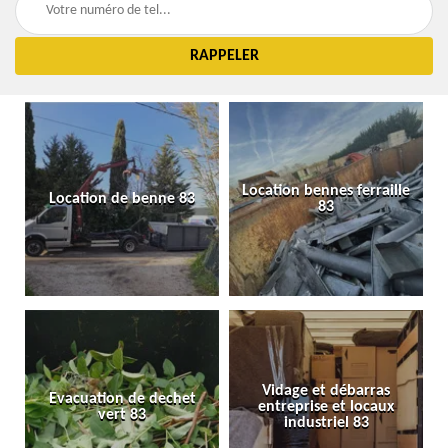
Location bennes ferraille
Location de benne 83
83
Vidage et débarras
Evacuation de dechet
entreprise et locaux
vert 83
industriel 83