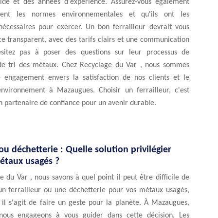
lide et des années d'expérience. Assurez-vous également
ctent les normes environnementales et qu'ils ont les
 nécessaires pour exercer. Un bon ferrailleur devrait vous
ice transparent, avec des tarifs clairs et une communication
ésitez pas à poser des questions sur leur processus de
de tri des métaux. Chez Recyclage du Var , nous sommes
e engagement envers la satisfaction de nos clients et le
environnement à Mazaugues. Choisir un ferrailleur, c'est
un partenaire de confiance pour un avenir durable.
 ou déchetterie : Quelle solution privilégier
étaux usagés ?
 du Var , nous savons à quel point il peut être difficile de
 un ferrailleur ou une déchetterie pour vos métaux usagés,
 il s'agit de faire un geste pour la planète. À Mazaugues,
nous engageons à vous guider dans cette décision. Les