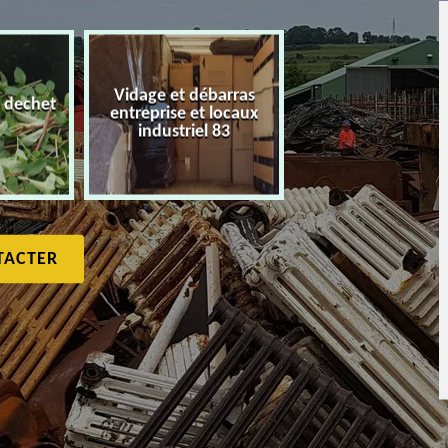
Vidage et débarras
 dechet
entreprise et locaux
Débarras de maiso
industriel 83
TACTER