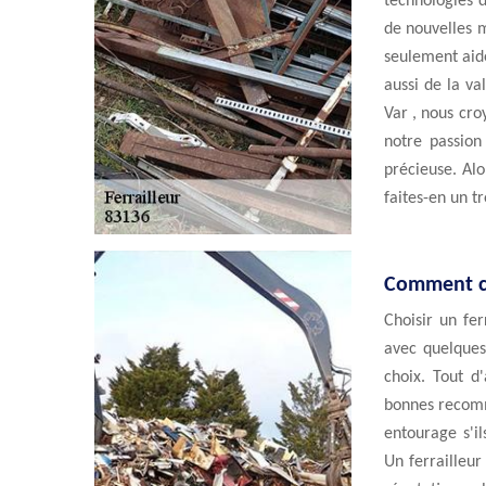
technologies 
de nouvelles m
seulement aid
aussi de la va
Var , nous cr
notre passion
précieuse. Al
faites-en un t
Comment cho
Choisir un fe
avec quelques
choix. Tout d'
bonnes recomm
entourage s'il
Un ferrailleu