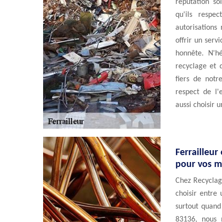
réputation so
qu'ils respe
autorisations
offrir un serv
honnête. N'h
recyclage et 
fiers de notr
respect de l'
aussi choisir 
Ferrailleur
pour vos m
Chez Recyclage
choisir entre
surtout quand
83136, nous 