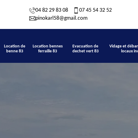
04 82 29 83 08
07 45 54 32 52
pinokarl58@gmail.com
Location de
Location bennes
Evacuation de
Vidage et débar
benne 83
ferraille 83
dechet vert 83
locaux in