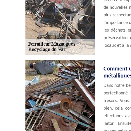
CO2. Leur expe
de nouvelles m
plus respectu
l'importance d
les déchets e
préservation 
locaux et à la
Comment un
métalliques
Dans notre be
perfectionné 
trésors. Vou
bien, cela c
effectuons av
laiton. Ensui