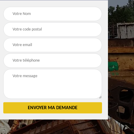
Débarras
Débarras de grenier e
n 83
d'appartement 83
cave 83