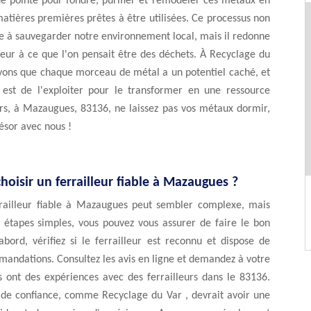
de pointe pour fondre, purifier et remodeler ces métaux en
atières premières prêtes à être utilisées. Ce processus non
e à sauvegarder notre environnement local, mais il redonne
leur à ce que l'on pensait être des déchets. À Recyclage du
oyons que chaque morceau de métal a un potentiel caché, et
 est de l'exploiter pour le transformer en une ressource
ors, à Mazaugues, 83136, ne laissez pas vos métaux dormir,
résor avec nous !
isir un ferrailleur fiable à Mazaugues ?
rrailleur fiable à Mazaugues peut sembler complexe, mais
 étapes simples, vous pouvez vous assurer de faire le bon
abord, vérifiez si le ferrailleur est reconnu et dispose de
andations. Consultez les avis en ligne et demandez à votre
s ont des expériences avec des ferrailleurs dans le 83136.
r de confiance, comme Recyclage du Var , devrait avoir une