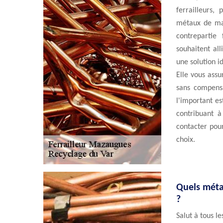
ferrailleurs,
métaux de man
contrepartie
souhaitent al
une solution id
Elle vous ass
sans compens
l'important es
contribuant à
contacter pour
choix.
Quels métau
?
Salut à tous l