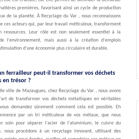
rtise est cruciale, car elle permet de diminuer la demande
atières premières, favorisant ainsi un cycle de production
eux de la planète. À Recyclage du Var , nous reconnaissons
e ces acteurs qui, par leur travail méticuleux, transforment
n ressources. Leur rôle est non seulement essentiel à la
de l'environnement, mais aussi à la création d'emplois
 stimulation d'une économie plus circulaire et durable.
 ferrailleur peut-il transformer vos déchets
 en trésor ?
lle ville de Mazaugues, chez Recyclage du Var , nous avons
l'art de transformer vos déchets métalliques en véritables
s vous demandez sûrement comment cela est possible. Eh
ommence par un tri méticuleux de vos métaux, que nous
ec soin pour séparer l'acier de l'aluminium, le cuivre du
te, nous procédons à un recyclage innovant, utilisant des