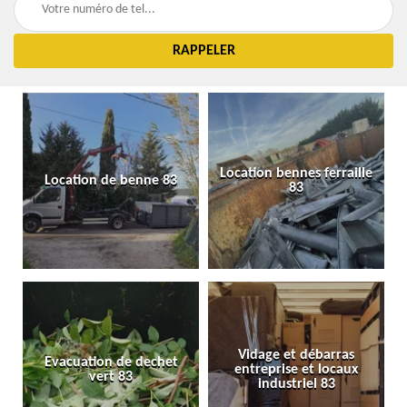
Location bennes ferraille
Location de benne 83
83
Vidage et débarras
Evacuation de dechet
entreprise et locaux
vert 83
industriel 83